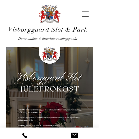
Visborggaard Slot & Park
Deres unikke & historiske samlingspunkt